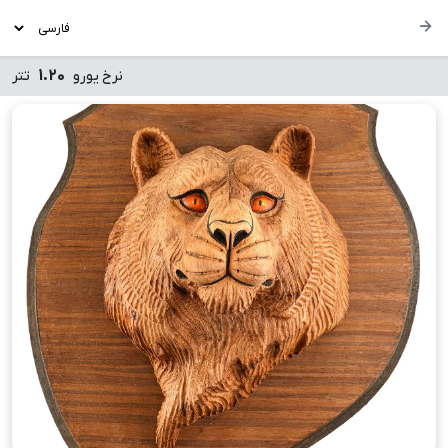
1.20
نرخ یورو
تتر