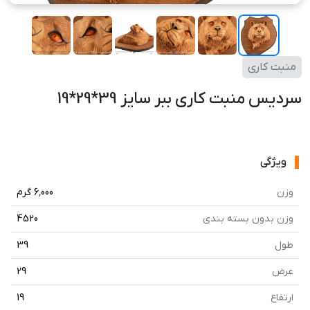
منبت کاری
سردیس منبت کاری ببر سایز 39*29*19
ویژگی
وزن
6٬000 گرم
وزن بدون بسته بندی
4520
طول
39
عرض
29
ارتفاع
19