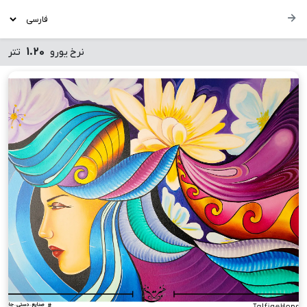
1.20
نرخ یورو
تتر