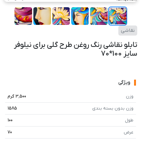
نقاشی
تابلو نقاشی رنگ روغن طرح گلی برای نیلوفر
سایز 100*70
ویژگی
وزن
3٬500 گرم
وزن بدون بسته بندی
1585
طول
100
عرض
70