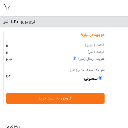
1.20
نرخ یورو
تتر
موجود در انبار 9
قیمت
(یورو)
10
قیمت
(تتر)
12
هزینه ارسال
(تتر)
10٫8
هزینه بسته بندی
(تتر)
2٫4
معمولی
300 گرم