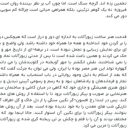
تخمین زده اند. گرچه سنگ است، اما چون آب بر نظر بیننده روان اس
فیروزه؛ نه یک گوهر تزئینی، بلکه همراهی حیاتی است چراکه کم سویی را
دور می کند.
قدمت هنر ساخت زیورآلات به اندازه ای دور و دراز است که هیچکس در
را بر گردن خود انداخته و همه جا همراه خود داشته باشد، ولی واضح و پ
ای برای نمایش زیبایی و تجمل نبوده است، در برهه¬ای از تاریخ مهر و اع
حک می کردند و همین باعث شده است تا پس از مدتی زیورآلات نماد و جل
را نمی شناختند، نقش انگشتر یا مهر آویخته در گلوبندشان را می دان
گهواره تولد این هنر مصر بوده یا ایران، ولی می توان به جرئت گفت که ف
که بعد از اسلام به دلیل وجود روایاتی در باب استحباب به همراه د
تجار و فرماندهان و پادشاهان نبود و به رسم و رسومی آیینی تبدیل و بی
ذوق هنری همیشگی و جاری خود که گاهی در میان کاشی و ساختمان سر ری
هنرنمایی بر صورت و پیکر زیورآلات برود تا با استفاده از روش های مخ
کند. پس در ابتدا رخ افسون¬گر نگین سنگی را از دل خاک و گل اطراف آ
تاریکیِ شب های معدن را به خود ندیده بوده است. بعد از آن روش ه
بتوانند پیکر زیورآلات را برای نگین آن استوار کنند، حالا اینجا بود
مختلف بردند و آن را با قلم و چکش بر تن ریخته گری شده ی زیورآلات 
زیورآلات را مزین می کرد.