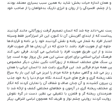
ت و همان اندازه حیات بخش؛ شاید به همین سبب بسیاری معتقد بودند
 از چشم، افسردگی را از روان و انرژی تاریک بدخواهان را از صاحب خود
ست نمی¬داند چه شد که انسان تصمیم گرفت زیورآلاتی مانند گردنبند
یداست که از ابتدای آفرینش آن تا کنون، این اثر اسرارآمیز فقط وسیله
تبار افراد به شمار می رفته و نقش گردنبند خود را بر نامه و قراردادها
وه ای از هویت افراد باشد، تا حدی که در آن زمان ها اگر صورت افراد
ستند و از این طریق هویت افراد را شناسایی می کردند. فرقی نمی کند
رهنگ ایرانی-اسلامی برای اجرای سنتی این هنر بال پرواز بوده است، چرا
اشتن سنگ های مختلف، استفاده از زیورآلات نگین نشان، دیگر مخصوص
ن همه مردم فراگیر شد. این فراگیری باعث شد تا انسان ایرانی با همان
ز می شد و گاهی سفره و خانه مردم را لبریز می کرد این بار به سراغ
تلف ریخته گری و طرح های خیره کننده، نگاه مردم دنیا را به خود جذب
ن بیرون کشیدند و آن چنان صاف و شفاف آن را نمایان کردند که انگار
ای مختلف ریخته گری در آزمون و خطاهای مختلفی کشف و ارائه شد تا
 که هنرمندان ریخته گر و قلمزن با تلفیقی بی نظیر، دست در گره نقوش
روایت کردند؛ روایتی چشم نواز و ظریف که همچون لباسی اشرافی، پیکر