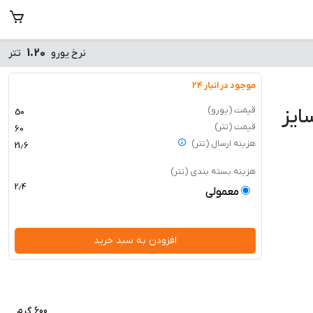
1.20
نرخ یورو
تتر
موجود در انبار 24
قیمت
(یورو)
ایز
50
قیمت
(تتر)
60
هزینه ارسال
(تتر)
21٫6
هزینه بسته بندی
(تتر)
2٫4
معمولی
600 گرم