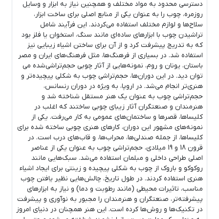
دسترسی محدود به مواد مختلف و همچنین نیاز به ابزار و وسایل
روزمره، چوب را به عنوان یکی از منابع اصلی برای ساخت ابزار،
سلاح‌ها و لوازم مختلف استفاده می‌کردند. این فرآیند شامل
تراشیدن چوب با ابزارهای ساده‌ای مانند سنگ، استخوان یا فلز بود
که به تدریج پیشرفت کرد و از آن برای ساختن اشیاء زیبایی نیز
استفاده شد. در بسیاری از فرهنگ‌ها، مثل فرهنگ‌های ایران و مصر
باستان، یونان و روم، نمونه‌هایی از آثار چوبی حجم‌تراشی‌شده می
توان دید. در این دوران‌ها، حجم‌تراشی چوب به شکلی پیچیده‌تر و
هنری‌تر انجام می‌شد. در اروپا، به ویژه در دوران رنسانس،
حجم‌تراشی چوب به عنوان یک هنر مستقل شناخته شد و
هنرمندان و صنعتگران آثار زیبای چوبی ساختند که اغلب در
کلیساها، قصرها و ساختمان‌های عمومی به کار می‌رفت. یکی از
نمونه‌های مشهور این دوران، کارهای هنری چوبی ساخته شده برای
کلیساها، از جمله صندلی‌ها، محراب‌ها، و قاب‌های درب است. در
قرون 18 و 19 میلادی، حجم‌تراشی چوب به عنوان یکی از عناصر
اصلی طراحی داخلی و مبلمان استفاده می‌شد. سبک‌هایی مانند
روکوکو و باروک از چوب به شکلی پیچیده و زینتی برای ایجاد اشیاء
هنری استفاده کردند. در طول تاریخ، چالش‌هایی نظیر یافتن چوب
مناسب، تاثیرات محیطی (مانند رطوبت و دما) و نیاز به ابزارهای
پیشرفته‌تر، صنعتگران و هنرمندان را مجبور به نوآوری و پیشرفت
در تکنیک‌ها و روش‌ها کرده است. این هنر همچنان در دنیای امروز